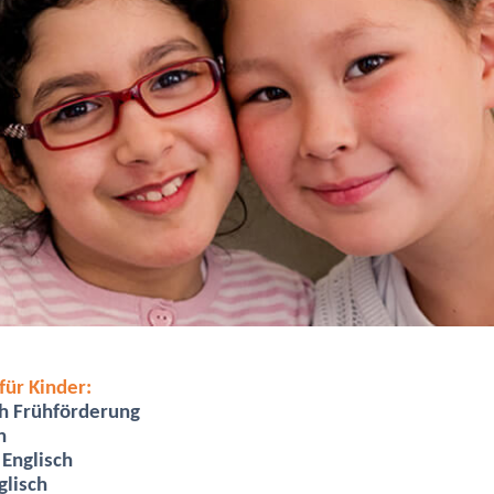
ür Kinder:
ch Frühförderung
h
 Englisch
glisch